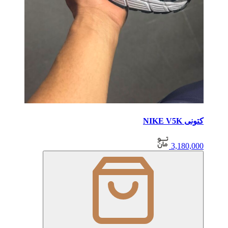
کتونی NIKE V5K
3,180,000