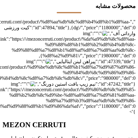
محصولات مشابه
/mezoncerruti.com\/product\/%d8%aa%db%8c%d8%b4%d8%b1%d8%aa-
dg\/","price":"1180000","del":0},{"id":47894,"title":"کیت ورزشی
وارداتی آف","img":"
link":"https:\/\/mezoncerruti.com\/product\/%da%a9%db%8c%d8%aa-
%d9%88%d8%b1%d8%b2%d8%b4%db%8c-
%d9%88%d8%a7%d8%b1%d8%af%d8%a7%d8%aa%db%8c-
%d8%a2%d9%81\/","price":"1980000","del":0},
{"id":47339,"title":"پیراهن لینن ایتالیایی","img":"
cerruti.com\/product\/%d9%be%db%8c%d8%b1%d8%a7%d9%87%d9%86-
%d9%84%db%8c%d9%86%d9%86-
{"id":47242,"title":"نیم زیپ بافت استین دورنگ","img":"
link":"https:\/\/mezoncerruti.com\/product\/%d9%86%db%8c%d9%85-
%d8%b2%db%8c%d9%be-%d8%a8%d8%a7%d9%81%d8%aa-
%d8%a7%d8%b3%d8%aa%db%8c%d9%86-
}'>
MEZON
CERRUTI